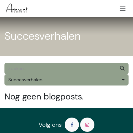
Overslaan naar inhoud
Succesverhalen
Succesverhalen
Nog geen blogposts.
Volg ons